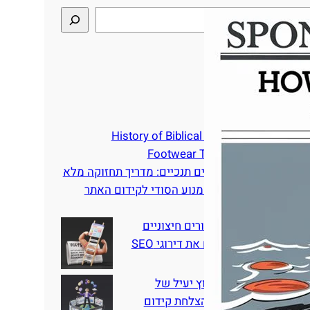
סטים אחרונים
History of Biblical Sandals: Ancient
Footwear Through the Ages
כיצד לטפל בסנדלים תנכיים: מדריך תחזוקה מלא
בניית קישורים – המנוע הסודי לקידום האתר
שלכם
10 דרכים בהן קישורים חיצוניים
מיקור חוץ מגבירים את דירוגי SEO
איך לבצע מיקור חוץ יעיל של
קישורים חוזרים להצלחת קידום