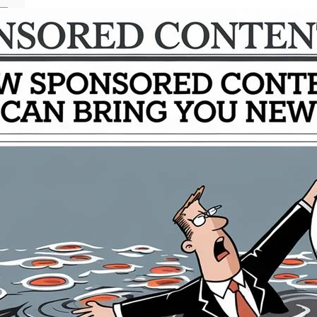
S
e
a
r
c
פו
h