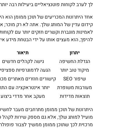
לך לערב לקוחות פוטנציאליים ביעילות רבה יות
אחד היתרונות המכריעים של תוכן ממומן הוא ה
קידום עדין של המותג שלך. אתה לא רק מוכר; אתה
לאמינות מוגברת וקשרים חזקים יותר עם לקוחות. 
להיפך, הוא מעצים אותו על ידי הבטחת מידע איכו
יתרון
תיאור
הגדלת החשיפה
גישה לקהלים חדשים
מיקוד טוב יותר
הגעה לדמוגרפיות ספציפי
שיפור SEO
קישורים חוזרים מאתרים מכו
מעורבות משופרת
יותר אינטראקציה עם התוכ
תוצאות מדידות
מעקב אחר מדדי ביצוע
היתרונות של תוכן ממומן מתרחבים מעבר לחשיפה 
מועיל למותג שלך, אלא גם מספק שירות לקהל ש
מרכזית לכך שתוכן ממומן ממשיך לצבור פופולריו