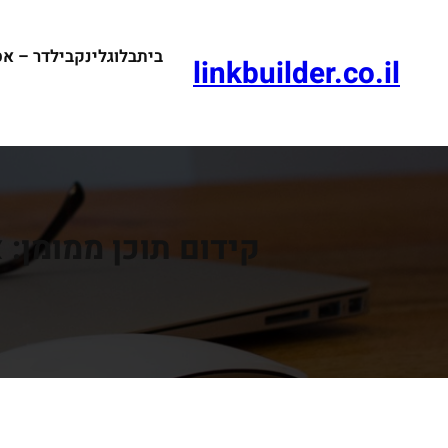
דלג
תוכן
בית
בלוג
לינקבילדר – א
linkbuilder.co.il
קידום תוכן ממומן: 