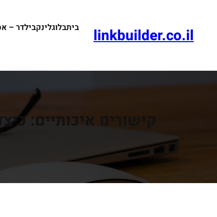
דלג
תוכן
בית
בלוג
לינקבילדר – א
linkbuilder.co.il
קישורים איכותיים: כיצ