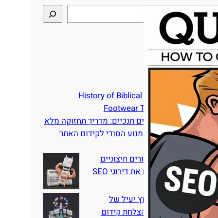
סטים אחרונים
History of Biblical Sandals: Ancient
Footwear Through the Ages
כיצד לטפל בסנדלים תנכיים: מדריך תחזוקה מלא
בניית קישורים – המנוע הסודי לקידום האתר
שלכם
10 דרכים בהן קישורים חיצוניים
מיקור חוץ מגבירים את דירוגי SEO
איך לבצע מיקור חוץ יעיל של
קישורים חוזרים להצלחת קידום