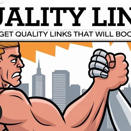
S
e
a
r
c
פו
h