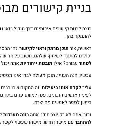
בניית קישורים מבו
רוצה לבנות קישורים איכותיים דרך תוכן? בואו 
להתמקד בהן.
ראשית, צור
תוכן מרתק וראוי לקישור
. זהו הבס
יכולים להתנגד לשיתוף שלהם. חשוב על מה שה
לפתור
עבורם? אילו
תובנות ייחודיות
אתה יכול 
עכשיו, הנה העניין. תוכן מעולה לבדו אינו מספיק
עליך
לקדם אותו ביעילות
. זה המקום שבו רבים
לעיני האנשים הנכונים. פנה למשפיענים בתחום
ביישן לספר לאנשים מה יצרת.
זכור, אתה לא רק יוצר תוכן. אתה
בונה מערכות י
להתחבר
עם מישהו חדש. מישהו שעשוי לקשר בח