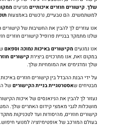
שלך
.
קישורים חוזרים איכותיים
מגיעים
ממקורו
למשתמשים. הם טבעיים, נרכשים באמצעות
תוכ
אנו עוזרים לך להבין את החשיבות של קישורים ח
שלנו מתמקד בבניית פרופיל קישורים חוזרים חזק 
אנו נמנעים
מקישורים באיכות נמוכה וספאם
שע
במקום זאת, אנו מתרכזים ביצירת
קישורים חוזרי
שלך ומדגימים את המומחיות שלך.
על ידי הבנת ההבדל בין קישורים חוזרים באיכות ג
מבטיחים ש
אסטרטגיית בניית הקישורים
של הא
נעזור לך להבין את הניואנסים של איכות הקישור
מושכלות לגבי מאמצי קידום האתרים שלך. המט
קישורים חוזרים, מהיסודות ועד לטכניקות מתקדמ
בעולם המורכב של אופטימיזציה למנועי חיפוש.