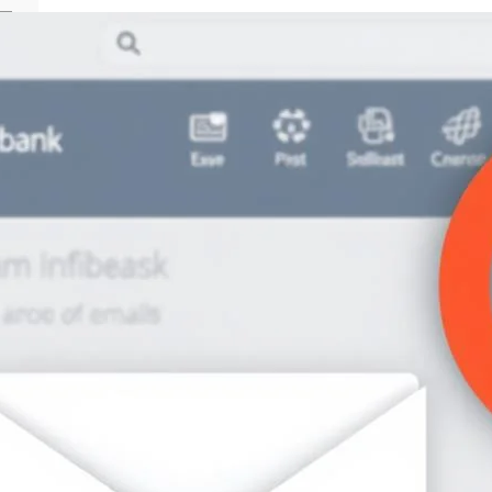
S
e
a
r
c
פו
h