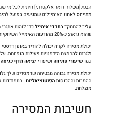
הבנת [משלוח דואר אלקטרוני] חיונית לכל מי שמע
מתייחס לאחוז האימיילים שמגיעים בפועל לתיב
עליך להתמקד
במדדי אימייל
כדי לזהות אתגרי 
שהוא נראה; כ-20% מהודעות האימייל השיווקיות לעולם לא מגיעות לתיבת הדואר הנכנס.
ולגרום להחמצת הזדמנויות ויעילות מופחתת. על 
כמו
שיעורי פתיחה
ושיעורי
יציאה מדף כניסה
,
יכולת מסירה גבוהה מבטיחה שהמסרים שלך גלויי
ההמרות וההכנסות
הפוטנציאליות
. התמודדות ע
מוצלחת.
חשיבות המסירה