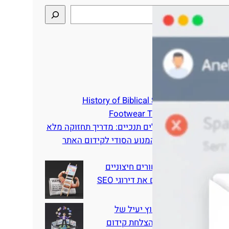
סטים אחרונים
History of Biblical Sandals: Ancient
Footwear Through the Ages
כיצד לטפל בסנדלים תנכיים: מדריך תחזוקה מלא
בניית קישורים – המנוע הסודי לקידום האתר
שלכם
10 דרכים בהן קישורים חיצוניים
מיקור חוץ מגבירים את דירוגי SEO
איך לבצע מיקור חוץ יעיל של
קישורים חוזרים להצלחת קידום