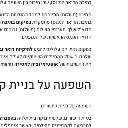
בתיבת הדואר הנכנס), שכן חיבור בין השניים על
מסירה (משלוח) מתייחסת למספר הודעות הדוא"
בתיבת הדואר הנכנס) מתמקדת
במיקום בתיבת ה
הדוא"ל שלך. תעריפי משלוח (משלוח) גבוהים א
הדואר הנכנס הראשיות של הנמענים.
במקום זאת, הם עלולים להגיע
לתיקיות דואר זב
שלהם. כ-20% מהמיילים השיווקיים לעו
את החשיבות של
אופטימיזציה למסירה
(Inbox Placement).
השפעה על בניית ק
השפעה על בניית קישורים
בניית קישורים, שלעיתים קרובות תלויה
בהסברה 
למכריעה לקמפיינים מוצלחים. כאשר אימיילים ל