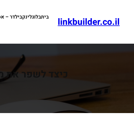
דלג
תוכן
בית
בלוג
לינקבילדר – א
linkbuilder.co.il
כיצד לשפר את מס